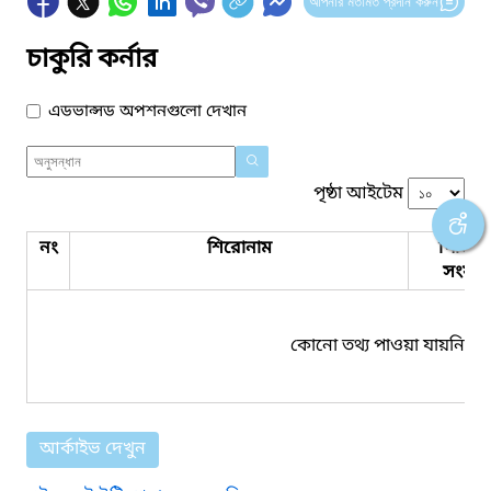
আপনার মতামত প্রদান করুন
চাকুরি কর্নার
এডভান্সড অপশনগুলো দেখান
পৃষ্ঠা আইটেম
নং
শিরোনাম
পিডিএ
সংযুক্ত
কোনো তথ্য পাওয়া যায়নি।
আর্কাইভ দেখুন