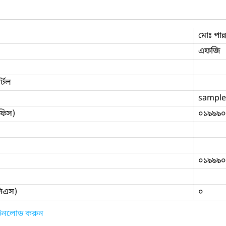
মোঃ পান্
এফজি
্টল
sample
ফিস)
০১৯৯৯০
০১৯৯৯০
িসিএস)
০
াউনলোড করুন