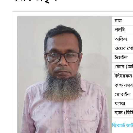
নাম
পদবি
অফিস
ওয়েব পোর
ইমেইল
ফোন (অ
ইন্টারকম
কক্ষ নম্বর
মোবাইল
ফ্যাক্স
ব্যাচ (ব
ভিকার্ড ড