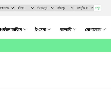
দেখুন
র্ধ্বতন অফিস
ই-সেবা
গ্যালারি
যোগাযোগ