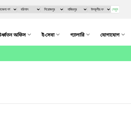
দেখুন
র্ধ্বতন অফিস
ই-সেবা
গ্যালারি
যোগাযোগ