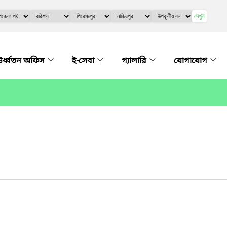
দেখুন
র্ধ্বতন অফিস
ই-সেবা
গ্যালারি
যোগাযোগ